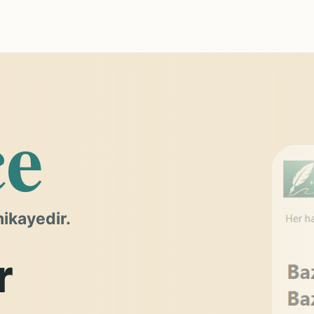
ce
hikayedir.
r