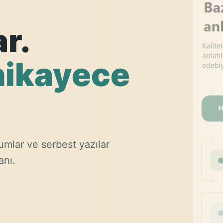
ar.
hikayece
umlar ve serbest yazılar
anı.