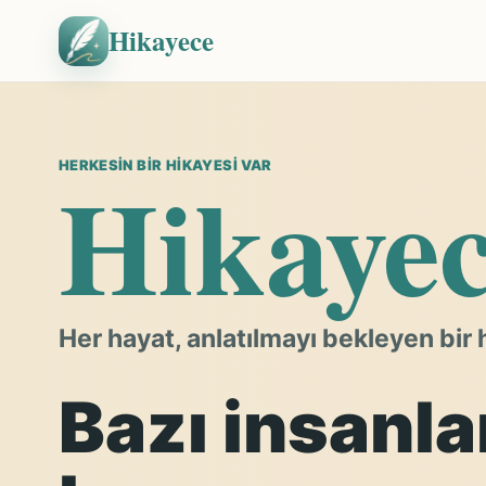
Hikayece
Hikaye
HERKESIN BIR HIKAYESI VAR
Her hayat, anlatılmayı bekleyen bir 
Bazı insanla